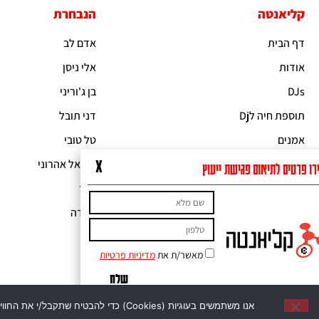
קליאנטה
הנבחרת
דף הבית
אדם לב
אודות
אלי ניסן
DJs
בן ג'וריני
תוספת חיה לDj
דני תובל
אמנים
טל טובי
להקות לאירועים
ישראל אהרוני
X
השאירו פרטים לתיאום פגישת ייעוץ
SOUND ON
נוייז
לקוחות ממליצים
ניבדה
מאשר/ת את
מדיניות פרטיות
שלח
אנו משתמשים בעוגיות (Cookies) כדי להבטיח שתקבל/י את החוויה הטובה ביותר באתר שלנו. אם תמשיך/י להשתמש באתר, נניח כי את/ה מרוצה מכך.