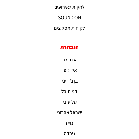
להקות לאירועים
SOUND ON
לקוחות ממליצים
הנבחרת
אדם לב
אלי ניסן
בן ג'וריני
דני תובל
טל טובי
ישראל אהרוני
נוייז
ניבדה