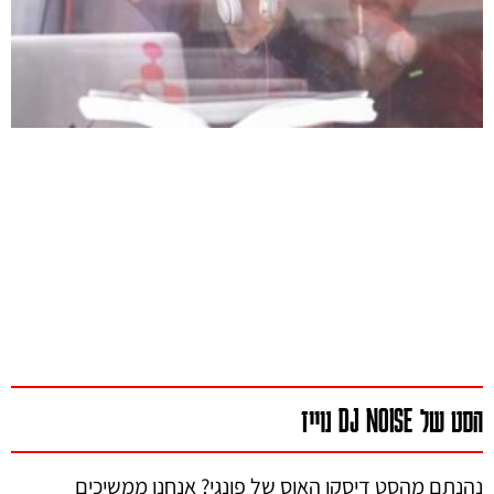
הסט של DJ NOISE נוייז
נהנתם מהסט דיסקו האוס של פונגי? אנחנו ממשיכים