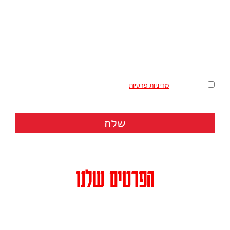
מאשר/ת את
מדיניות פרטיות
שלח
הפרטים שלנו
כתובת: רחוב הרצל 158 (בית מרס, קומה 3) תל אביב מיקוד 6810120
טלפון: