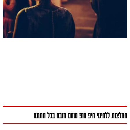
המלצות ללהיטי היפ הופ שהם חובה בכל חתונה