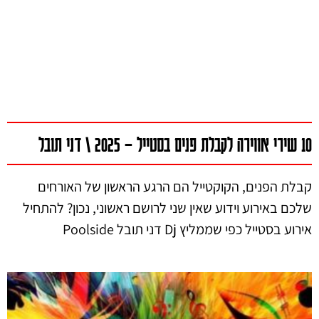
10 שירי אווירה לקבלת פנים בסטייל – 2025 \ דני תובל
קבלת הפנים, הקוקטייל הם הרגע הראשון של האורחים
שלכם באירוע וידוע שאין שני לרושם ראשוני, נכון? להתחיל
אירוע בסטייל כפי שממליץ Dj דני תובל Poolside