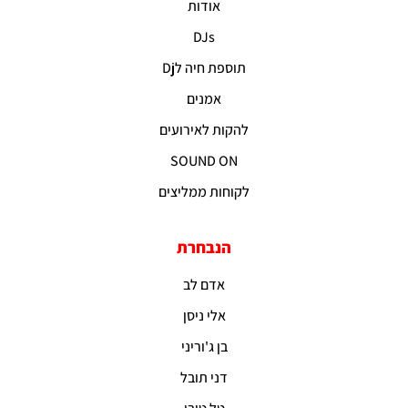
אודות
DJs
תוספת חיה לDj
אמנים
להקות לאירועים
SOUND ON
לקוחות ממליצים
הנבחרת
אדם לב
אלי ניסן
בן ג'וריני
דני תובל