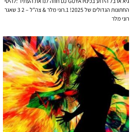
גיא ארבל הידוע בכינויו DJ GUYA חוזה לנו את העתיד :להיטי
החתונות הגדולים של 2025! 1.רוני מלר & צה"ל – 2 3 שאגר
רוני מלר