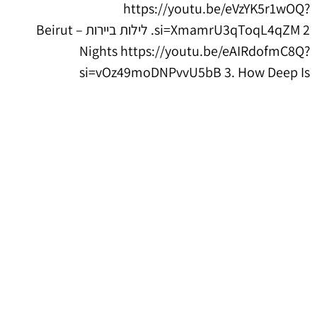
https://youtu.be/eVzYK5r1wOQ?
si=XmamrU3qToqL4qZM 2. לילות ביירות – Beirut
Nights https://youtu.be/eAIRdofmC8Q?
si=vOz49moDNPvvU5bB 3. How Deep Is