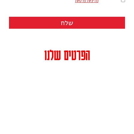
מאשר/ת את
מדיניות פרטיות
שלח
הפרטים שלנו
כתובת: רחוב הרצל 158 (בית מרס, קומה 3) תל אביב מיקוד 6810120
טלפון:
073-3744213
פקס: 036481664
דואר אלקטרוני:
info@caliente.co.il