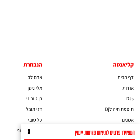
קליאנטה
הנבחרת
דף הבית
אדם לב
אודות
אלי ניסן
DJs
בן ג'וריני
תוספת חיה לDj
דני תובל
אמנים
טל טובי
להקות לאירועים
ישראל אהרוני
X
השאירו פרטים לתיאום פגישת ייעוץ