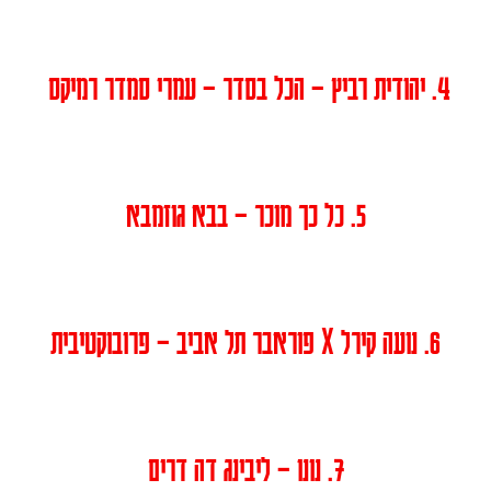
4. יהודית רביץ – הכל בסדר – עמרי סמדר רמיקס
5. כל כך מוכר – בבא גוזמבא
6. נועה קירל X פוראבר תל אביב – פרובוקטיבית
7. נונו – ליבינג דה דרים