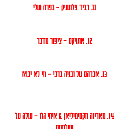
11. רביד פלוטניק – כפרה שלי
12. אתניקס – ציפור מדבר
13. אברהם טל ובניה ברבי – מי לא יבוא
14. מארינה מקסימיליאן & איתי גלו – עולה על
שולחנות