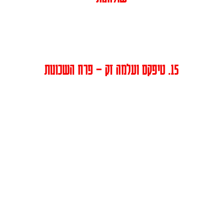
15. טיפקס ועלמה זק – פרח השכונות
פלייליסט שירים ישראלים
שמחים בספוטיפיי: