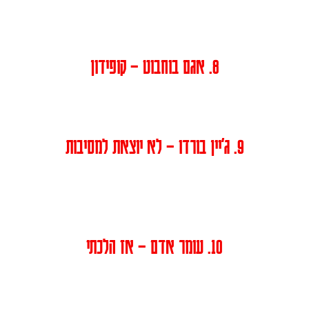
8. אגם בוחבוט – קופידון
9. ג׳יין בורדו – לא יוצאת למסיבות
10. עומר אדם – אז הלכתי