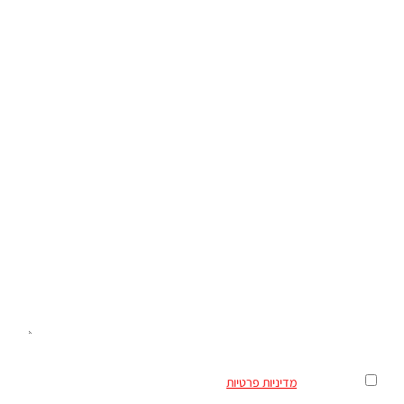
נושא
ההודעה שלך
מאשר/ת את
מדיניות פרטיות