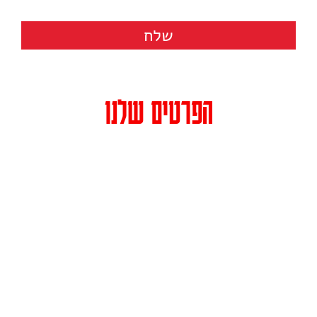
שלח
הפרטים שלנו
כתובת: רחוב הרצל 158 (בית מרס, קומה 3) תל אביב מיקוד 6810120
טלפון:
073-3744213
פקס: 036481664
דואר אלקטרוני:
info@caliente.co.il