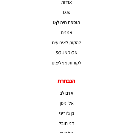
אודות
DJs
תוספת חיה לDj
אמנים
להקות לאירועים
SOUND ON
לקוחות ממליצים
הנבחרת
אדם לב
אלי ניסן
בן ג'וריני
דני תובל