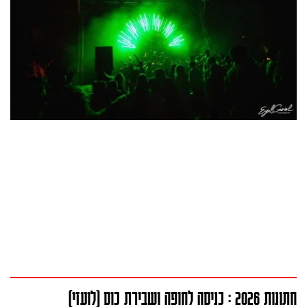
חתונות 2026 : כניסה לחופה ושבירת כוס (לועזי)