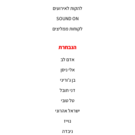
להקות לאירועים
SOUND ON
לקוחות ממליצים
הנבחרת
אדם לב
אלי ניסן
בן ג'וריני
דני תובל
טל טובי
ישראל אהרוני
נוייז
ניבדה