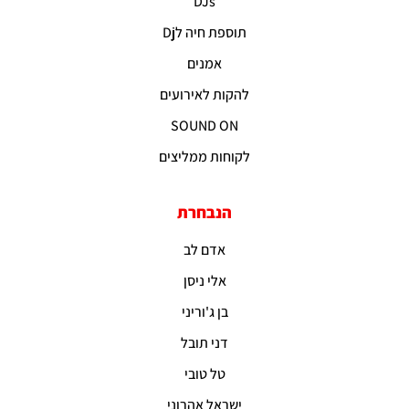
DJs
תוספת חיה לDj
אמנים
להקות לאירועים
SOUND ON
לקוחות ממליצים
הנבחרת
אדם לב
אלי ניסן
בן ג'וריני
דני תובל
טל טובי
ישראל אהרוני