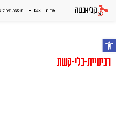
אודות
DJS
תוספת חיה ל-DJ
פתח סרגל נגישות
דף הבית
»
רביעיית-כלי-קשת
רביעיית-כלי-קשת