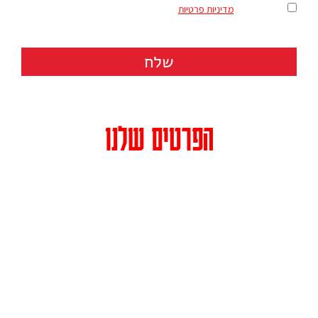
מאשר/ת את
מדיניות פרטיות
שלח
הפרטים שלנו
כתובת: רחוב הרצל 158 (בית מרס, קומה 3) תל אביב מיקוד 6810120
טלפון:
073-3744213
פקס: 036481664
דואר אלקטרוני:
info@caliente.co.il