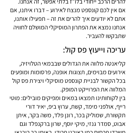
להרים הרכב ייחודי בלו”ז בלתי אפשר, זה אנחנו.
אם אין לכם קונספט מנצח לאירוע – דברו איתנו, אם
אתם לא יודעים איך להרים את זה – תפעילו אותנו,
אנחנו נמצא את הפתרון המוסיקלי המושלם לחוויה
שתבקשו להעביר.
עריכה וייעוץ פס קול:
קליאנטה מלווה את הגדולים שבבמאי הטלויזיה,
אירועים מבוימים, תצוגות אופנה, פרסומות ומופעים
בכל הקשור לבניית קונספט מוסיקלי ויצירת פס קול
המלווה את הפרוייקט המופק.
בין לקוחותינו תמצאו במאים ומפיקים מובילים: מוטי
רייף, אולפני מימד, קשת, ערוץ ביפ, יאיר דורי
תקשורת, שמוליק בכר, רונן פלד, משה בקר, איתן
אבוט, סמדר גנזי, מיקי יוסף, שרון ברקנפלד וגם
משרדי פרסום כמו ראובני פרידן, באומן בר ריבנאי