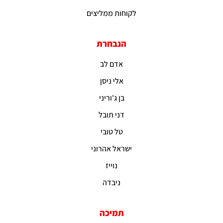
לקוחות ממליצים
הנבחרת
אדם לב
אלי ניסן
בן ג'וריני
דני תובל
טל טובי
ישראל אהרוני
נוייז
ניבדה
תמיכה