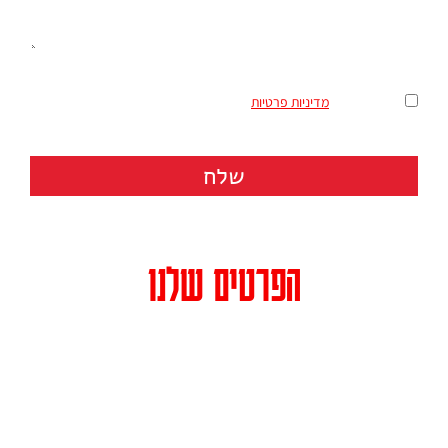
מאשר/ת את
מדיניות פרטיות
שלח
הפרטים שלנו
כתובת: רחוב הרצל 158 (בית מרס, קומה 3) תל אביב מיקוד 6810120
טלפון:
073-3744213
פקס: 036481664
דואר אלקטרוני: