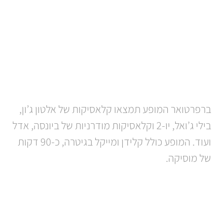
Band | להקת לג’נד אבל רובכם לא יודע איזה זמר
מדהים הוא.
מייקל הרפז אנפלגד – לקוקטיילים וקבלות פנים
באירועים עם סטייל.
ברפרטואר המופע תמצאו קלאסיקות של אלטון ג’ון,
בילי ג’ואל, יו-2 וקלאסיקות מודרניות של ביונסה, אדל
ועוד. המופע כולל קלידן ומייקל בגיטרה, כ-90 דקות
של מוסיקה.